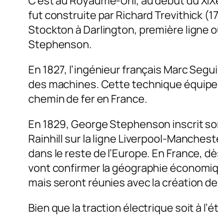
C’est au Royaume-Uni, au début du XIXe
fut construite par Richard Trevithick (
Stockton à Darlington, première ligne 
Stephenson.
En 1827, l’ingénieur français Marc Segu
des machines. Cette technique équipe l
chemin de fer en France.
En 1829, George Stephenson inscrit so
Rainhill sur la ligne Liverpool-Manche
dans le reste de l’Europe. En France, dè
vont confirmer la géographie économiqu
mais seront réunies avec la création de
Bien que la traction électrique soit à l’