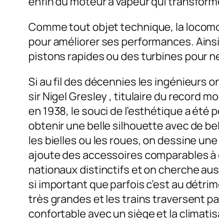
enfin du moteur à vapeur qui transforme 
Comme tout objet technique, la locomot
pour améliorer ses performances. Ainsi
pistons rapides ou des turbines pour n
Si au fil des décennies les ingénieurs 
sir Nigel Gresley , titulaire du record 
en 1938, le souci de l’esthétique a été
obtenir une belle silhouette avec de b
les bielles ou les roues, on dessine une
ajoute des accessoires comparables à d
nationaux distinctifs et on cherche auss
si important que parfois c’est au détri
très grandes et les trains traversent 
confortable avec un siège et la climatis