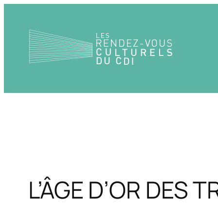
Aller
au
contenu
L’ÂGE D’OR DES T