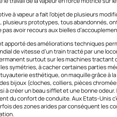
le travail de la vapeur en force motrice sur l
ive à vapeur a fait l’objet de plusieurs mod
, plusieurs prototypes, tous abandonnés, ont
e pas avoir recours aux bielles d’accouplemen
ont apporté des améliorations techniques perme
mondial de vitesse d’un train tracté par une l
 permanent surtout sur les machines tractant 
elles symétries, à cacher certaines parties m
 tuyauterie esthétique, on maquille grâce à la
es bijoux (cloches, colliers, pièces chromée
i à créer un beau sifflet et une bonne odeur. 
ment du confort de conduite. Aux Etats-Unis c’
parfois des zones arides par conséquent les c
ation.