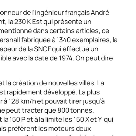
honneur de l’ingénieur français André
, la 230 K Est qui présente un
entionné dans certains articles, ce
Marshall fabriquée à 1340 exemplaires, la
à vapeur de la SNCF qui effectue un
ble avec la date de 1974. On peut dire
 la création de nouvelles villes. La
est rapidement développé. La plus
 à 128 km/h et pouvait tirer jusqu’à
ne peut tracter que 800 tonnes.
150 P et à la limite les 150 X et Y qui
is préfèrent les moteurs deux