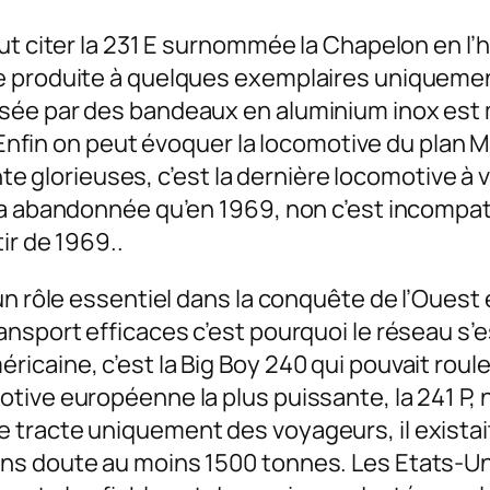
ut citer la 231 E surnommée la Chapelon en l’
 produite à quelques exemplaires uniquement
sée par des bandeaux en aluminium inox est m
. Enfin on peut évoquer la locomotive du plan 
rente glorieuses, c’est la dernière locomotive 
a abandonnée qu’en 1969, non c’est incompati
ir de 1969..
n rôle essentiel dans la conquête de l’Ouest et
ansport efficaces c’est pourquoi le réseau s’
caine, c’est la Big Boy 240 qui pouvait rouler
tive européenne la plus puissante, la 241 P, 
acte uniquement des voyageurs, il existait la 
ns doute au moins 1500 tonnes. Les Etats-Un