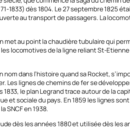
 siècle, que commence la saga du chemin de 
1771-1833) dès 1804. Le 27 septembre 1825 étai
ouverte au transport de passagers. La locomo
in met au point la chaudière tubulaire qui p
es locomotives de la ligne reliant St-Etienne
n nom dans l’histoire quand sa Rocket,
s’impo
ster. Les lignes de chemins de fer se dévelop
s 1833, le plan Legrand trace autour de la capi
e et sociale du pays. En 1859 les lignes son
 la SNCF en 1938.
étude dès les années 1880 et utilisée dès les a