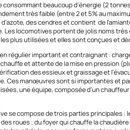
ne consommant beaucoup d’énergie (2 tonnes
ndement très faible (entre 2 et 5% au maximu
’azote, des cendres et contient de l’amiante.
ne. Les locomotives portent de jolis noms trè
e les plus utilisées et elles sont conçues et 
en régulier important et contraignant : char
 chauffe et attente de la mise en pression (p
érification des essieux et graissage et l’éva
re. Ces manœuvres sont si importantes et pa
disées, une équipe, composée d’un chauffeur e
ve se compose de trois parties principales : 
es roues ; du foyer qui chauffe la chaudière e