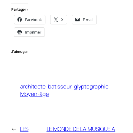
Partager :
Facebook
X
E-mail
Imprimer
J’aime ça :
architecte
batisseur
glyptographie
Moyen-âge
←
LES
LE MONDE DE LA MUSIQUE A