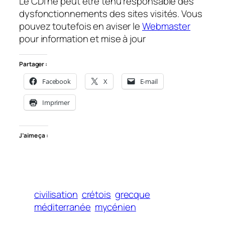
Le CDI ne peut être tenu responsable des
dysfonctionnements des sites visités. Vous
pouvez toutefois en aviser le
Webmaster
pour information et mise à jour
Partager :
Facebook
X
E-mail
Imprimer
J’aime ça :
civilisation
crétois
grecque
méditerranée
mycénien