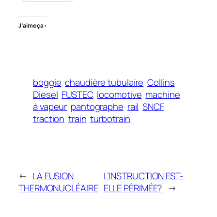
J’aime ça :
boggie
chaudière tubulaire
Collins
Diesel
FUSTEC
locomotive
machine
à vapeur
pantographe
rail
SNCF
traction
train
turbotrain
←
LA FUSION
L’INSTRUCTION EST-
THERMONUCLÉAIRE
ELLE PÉRIMÉE?
→