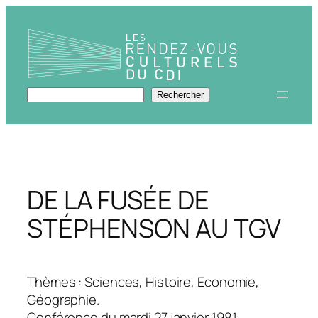
Aller
au
contenu
Rechercher
Rechercher
DE LA FUSÉE DE
STÉPHENSON AU TGV
Thèmes : Sciences, Histoire, Economie,
Géographie.
Conférence du mardi 27 janvier 1981