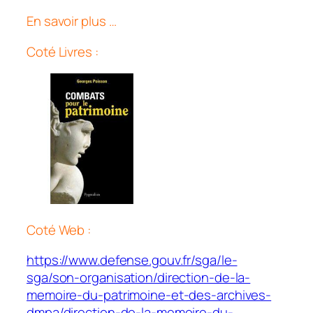
En savoir plus …
Coté Livres :
Coté Web :
https://www.defense.gouv.fr/sga/le-
sga/son-organisation/direction-de-la-
memoire-du-patrimoine-et-des-archives-
dmpa/direction-de-la-memoire-du-