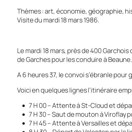
Thèmes : art, économie, géographie, hist
Visite du mardi 18 mars 1986.
Le mardi 18 mars, près de 400 Garchois 
de Garches pour les conduire à Beaune
A 6 heures 37, le convoi s’ébranle pour 
Voici en quelques lignes l’itinéraire empr
7 H 00 – Attente à St-Cloud et dépa
7 H 30 – Saut de mouton à Viroflay 
7 H 45 – Attente à Versailles et dép