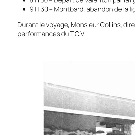
8 H 30 – Départ de Valenton par la li
9 H 30 – Montbard, abandon de la lig
Durant le voyage, Monsieur Collins, dir
performances du T.G.V.