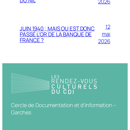
DU NIL
2026
12
JUIN 1940 ; MAIS OU EST DONC
mai
PASSÉ L’OR DE LA BANQUE DE
FRANCE ?
2026
Cercle de Documentation et d'Information –
Garches