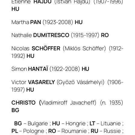
Etienne
HAJDU
(István Hajdú) (1907-1996)
HU
Martha
PAN
(1923-2008)
HU
Nathalie
DUMITRESCO
(1915-1997)
RO
Nicolas
SCHÖFFER
(Miklós Schöffer) (1912-
1992)
HU
Simon
HANTAÏ
(1922-2008)
HU
Victor
VASARELY
(Győző Vásárhelyi) (1906-
1997)
HU
CHRISTO (
Vladimiroff Javacheff) (n. 1935)
BG
BG
– Bulgarie ;
HU
– Hongrie ;
LT
– Lituanie ;
PL
– Pologne ;
RO
– Roumanie ;
RU
– Russie ;