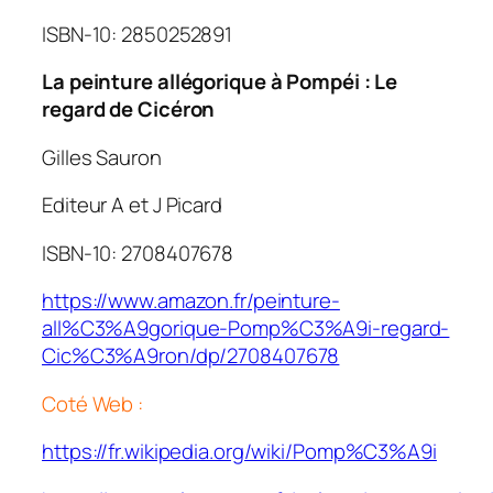
ISBN-10: 2850252891
La peinture allégorique à Pompéi : Le
regard de Cicéron
Gilles Sauron
Editeur A et J Picard
ISBN-10: 2708407678
https://www.amazon.fr/peinture-
all%C3%A9gorique-Pomp%C3%A9i-regard-
Cic%C3%A9ron/dp/2708407678
Coté Web :
https://fr.wikipedia.org/wiki/Pomp%C3%A9i