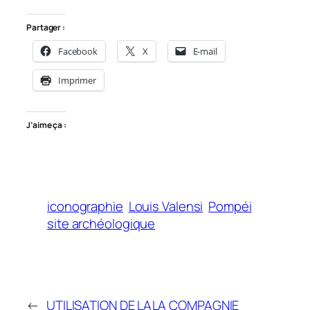
Partager :
Facebook
X
E-mail
Imprimer
J’aime ça :
iconographie
Louis Valensi
Pompéi
site archéologique
←
UTILISATION DE LA
LA COMPAGNIE