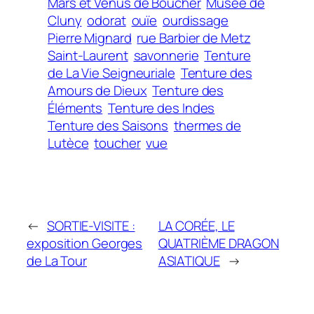
Mars et Vénus de Boucher
Musée de
Cluny
odorat
ouïe
ourdissage
Pierre Mignard
rue Barbier de Metz
Saint-Laurent
savonnerie
Tenture
de La Vie Seigneuriale
Tenture des
Amours de Dieux
Tenture des
Éléments
Tenture des Indes
Tenture des Saisons
thermes de
Lutèce
toucher
vue
←
SORTIE-VISITE :
LA CORÉE, LE
exposition Georges
QUATRIÈME DRAGON
de La Tour
ASIATIQUE
→