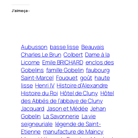
J’aime ça :
Aubusson
basse lisse
Beauvais
Charles Le Brun
Colbert
Dame à la
Licorne
Emile BRICHARD
enclos des
Gobelins
famille Gobelin
faubourg
Saint-Marcel
Fouquet
goût
haute
lisse
Henri IV
Histoire d’Alexandre
Histoire du Roi
Hôtel de Cluny
Hôtel
des Abbés de l’abbaye de Cluny
Jacquard
Jason et Médée
Jehan
Gobelin
La Savonnerie
La vie
seigneuriale
légende de Saint-
Etienne
manufacture de Maincy