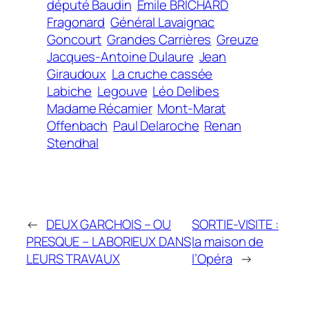
député Baudin
Emile BRICHARD
Fragonard
Général Lavaignac
Goncourt
Grandes Carrières
Greuze
Jacques-Antoine Dulaure
Jean
Giraudoux
La cruche cassée
Labiche
Legouve
Léo Delibes
Madame Récamier
Mont-Marat
Offenbach
Paul Delaroche
Renan
Stendhal
←
DEUX GARCHOIS – OU
SORTIE-VISITE :
PRESQUE – LABORIEUX DANS
la maison de
LEURS TRAVAUX
l’Opéra
→