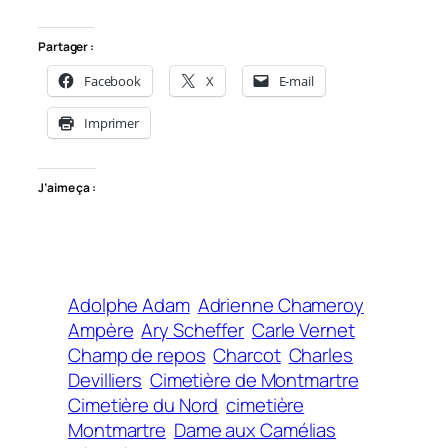
Partager :
Facebook
X
E-mail
Imprimer
J’aime ça :
Adolphe Adam
Adrienne Chameroy
Ampère
Ary Scheffer
Carle Vernet
Champ de repos
Charcot
Charles
Devilliers
Cimetière de Montmartre
Cimetière du Nord
cimetière
Montmartre
Dame aux Camélias