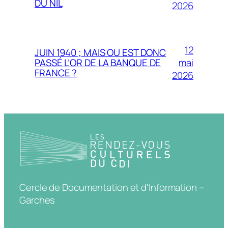
DU NIL
2026
12
JUIN 1940 ; MAIS OU EST DONC
mai
PASSÉ L’OR DE LA BANQUE DE
FRANCE ?
2026
Cercle de Documentation et d'Information –
Garches