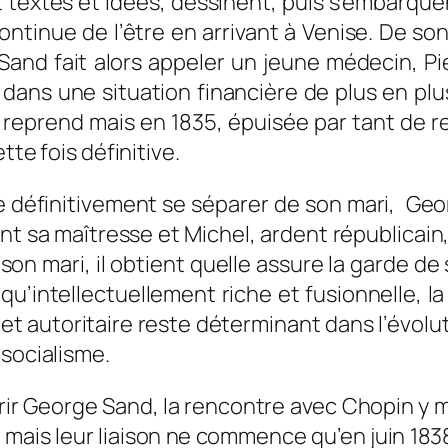
nt textes et idées, dessinent, puis s’embarq
tinue de l’être en arrivant à Venise. De so
and fait alors appeler un jeune médecin, Pi
dans une situation financière de plus en plus
 reprend mais en 1835, épuisée par tant de 
tte fois définitive.
ite définitivement se séparer de son mari, G
t sa maîtresse et Michel, ardent républicain
son mari, il obtient quelle assure la garde de
intellectuellement riche et fusionnelle, la r
t autoritaire reste déterminant dans l’évolut
 socialisme.
ffrir George Sand, la rencontre avec Chopin y 
 mais leur liaison ne commence qu’en juin 183