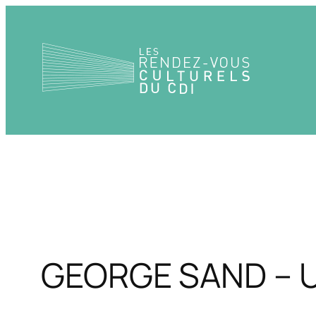
Aller
au
contenu
GEORGE SAND – U