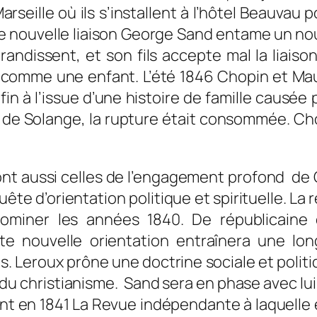
seille où ils s’installent à l’hôtel Beauvau p
tte nouvelle liaison George Sand entame un n
randissent, et son fils accepte mal la liai
e comme une enfant. L’été 1846 Chopin et Mau
 fin à l’issue d’une histoire de famille causée
ti de Solange, la rupture était consommée. Ch
ont aussi celles de l’engagement profond de 
uête d’orientation politique et spirituelle. L
ominer les années 1840. De républicaine el
te nouvelle orientation entraînera une lon
es
. Leroux prône une doctrine sociale et polit
s du christianisme. Sand sera en phase avec lu
ent en 1841
La Revue indépendante
à laquelle