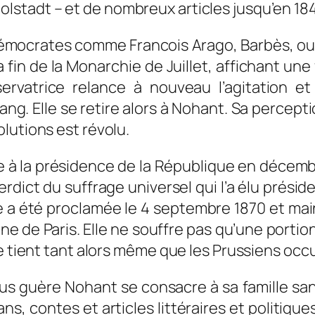
olstadt
– et de nombreux articles jusqu’en 18
 démocrates comme Francois Arago, Barbès, ou
la fin de la Monarchie de Juillet, affichant 
ervatrice relance à nouveau l’agitation e
g. Elle se retire alors à Nohant. Sa percepti
lutions est révolu.
à la présidence de la République en décembre 
dict du suffrage universel qui l’a élu présiden
ue a été proclamée le 4 septembre 1870 et main
une de Paris. Elle ne souffre pas qu’une porti
le tient tant alors même que les Prussiens occ
s guère Nohant se consacre à sa famille sans 
s, contes et articles littéraires et politiqu