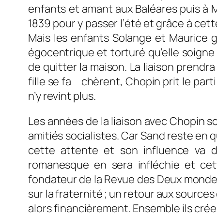
enfants et amant aux Baléares puis à Mar
1839 pour y passer l’été et grâce à ce
Mais les enfants Solange et Maurice g
égocentrique et torturé qu’elle soign
de quitter la maison. La liaison prendra
fille se fa chèrent, Chopin prit le par
n’y revint plus.
Les années de la liaison avec Chopin s
amitiés socialistes. Car Sand reste en q
cette attente et son influence va d
romanesque en sera infléchie et cet
fondateur de la
Revue des Deux mond
sur la fraternité ; un retour aux source
alors financièrement. Ensemble ils cré