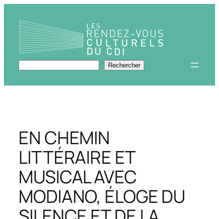
Aller
au
contenu
Rechercher
Rechercher
EN CHEMIN
LITTÉRAIRE ET
MUSICAL AVEC
MODIANO, ÉLOGE DU
SILENCE ET DE LA