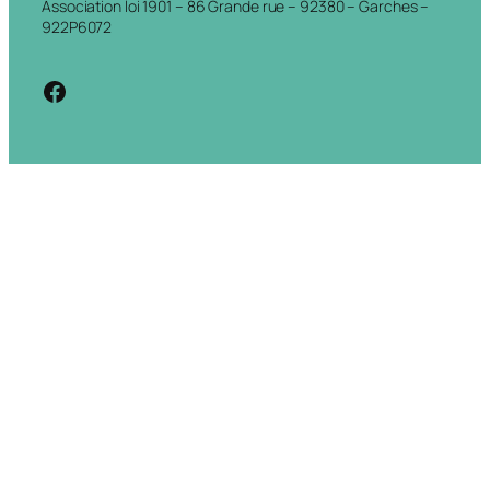
Association loi 1901 – 86 Grande rue – 92380 – Garches –
922P6072
https://www.facebook.com/cdigarche