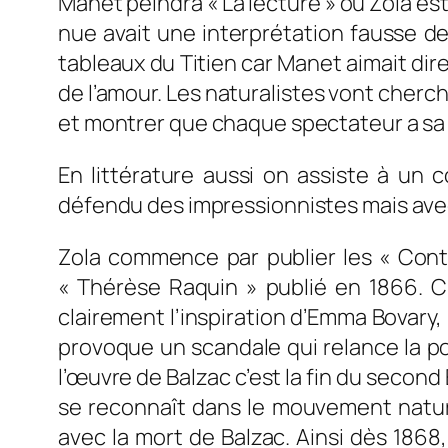
Manet peindra « La lecture » où Zola est
nue avait une interprétation fausse de 
tableaux du Titien car Manet aimait dire
de l’amour. Les naturalistes vont cherch
et montrer que chaque spectateur a sa 
En littérature aussi on assiste à un 
défendu des impressionnistes mais av
Zola commence par publier les « Cont
« Thérèse Raquin » publié en 1866. C
clairement l’inspiration d’Emma Bovary,
provoque un scandale qui relance la po
l’
œuvre
de Balzac c’est la fin du second
se reconnaît
dans le mouvement natura
avec la mort de Balzac. Ainsi dès 1868,