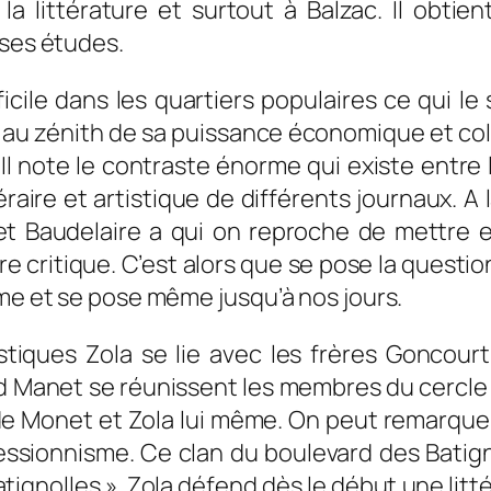
la littérature et surtout à Balzac. Il obt
 ses études.
icile dans les quartiers populaires ce qui le
au zénith de sa puissance économique et colo
l note le contraste énorme qui existe entre l
éraire et artistique de différents journaux. 
rt et Baudelaire a qui on reproche de mettr
critique. C’est alors que se pose la question s
sme et se pose même jusqu’à nos jours.
istiques Zola se lie avec les frères Goncou
 Manet se réunissent les membres du cercle d
e Monet et Zola lui même. On peut remarquer q
ssionnisme. Ce clan du boulevard des Batign
tignolles ». Zola défend dès le début une litté