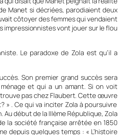
 qui disait que Manet peignait la réalité
 de Manet si décriées, parodiaient deux
 pouvait côtoyer des femmes qui vendaient
s impressionnistes vont jouer sur le flou
niste. Le paradoxe de Zola est qu’il a
succès. Son premier grand succès sera
 ménage et qui a un amant. Si on voit
e trouve pas chez Flaubert. Cette
œuvre
t?
» .
Ce qui va inciter Zola à poursuivre
an. Au début de
la IIIème
République, Zola
e la société française arrêtée en 1850
rme depuis quelques temps : « L’histoire