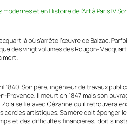
s modernes et en Histoire de l’A
rt à Paris IV S
uart là où s’arrête l’
œuvre
de Balzac. Parfo
esque des vingt volumes des Rougon-Macquart
a mort.
vril 1840. Son père, ingénieur de travaux public
x-en-Provence. Il meurt en 1847 mais son ouv
Zola se lie avec Cézanne qu’il retrouvera ens
s cercles artistiques.
Sa mère doit éponger les
temps et des difficultés financières, doit s’ins