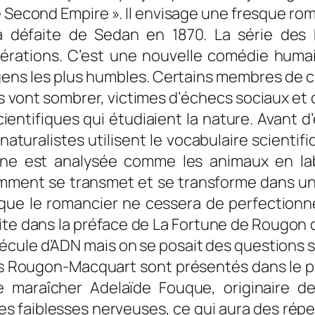
 le Second Empire ». Il envisage une fresque 
la défaite de Sedan en 1870. La série de
rations. C’est une nouvelle comédie humain
 gens les plus humbles. Certains membres de c
s vont sombrer, victimes d’échecs sociaux et d
cientifiques qui étudiaient la nature. Avant d
aturalistes utilisent le vocabulaire scienti
aine est analysée comme les animaux en la
omment se transmet et se transforme dans u
que le romancier ne cessera de perfectionne
rite dans la préface de La Fortune de Rougon
q
écule d’ADN mais on se posait des questions su
s Rougon-Macquart sont présentés dans le pr
de maraîcher Adelaïde Fouque, originaire de
des faiblesses nerveuses, ce qui aura des rép