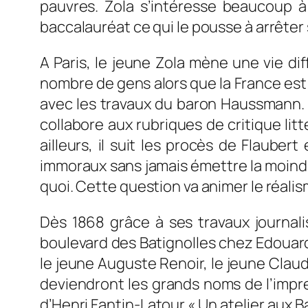
pauvres. Zola s’intéresse beaucoup à 
baccalauréat ce qui le pousse à arrêter
A Paris, le jeune Zola mène une vie diff
nombre de gens alors que la France est 
avec les travaux du baron Haussmann. I
collabore aux rubriques de critique litt
ailleurs, il suit les procès de Flaube
immoraux sans jamais émettre la moindre 
quoi. Cette question va animer le réali
Dès 1868 grâce à ses travaux journal
boulevard des Batignolles chez Edouard
le jeune Auguste Renoir, le jeune Claud
deviendront les grands noms de l’impre
d’Henri Fantin-Latour « Un atelier aux Ba