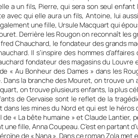
le a un fils, Pierre, qui sera son seul enfant
avec qui elle aura un fils, Antoine, lui aussi
 également une fille, Ursule Macquart qui épo
Mouret. Derrière les Rougon on reconnaît les 
lfred Chauchard, le fondateur des grands ma
uchard. Il s’inspire des hommes d’affaires q
hauchard fondateur des magasins du Louvre 
r de « Au Bonheur des Dames » dans les Ro
. Dans la branche des Mouret, on trouve un 
quart, on trouve plusieurs enfants, la plus cé
enfants de Gervaise sont le reflet de la trag
t dans les mines du Nord et qui est le héros 
de « La bête humaine » et Claude Lantier, pe
nt une fille, Anna Coupeau. C’est en partant 
héroïne de « Nana ». Dans ce roman Zola me