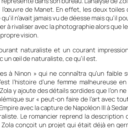
 représenté dans son bureau. L’analyse de Zola
l’
œuvre
de Manet. En effet, les deux toiles
 qu’il n’avait jamais vu de déesse mais qu’il
er à rivaliser avec la photographie alors que le
propre vision.
courant naturaliste et un courant impression
ec un
œil
de naturaliste, ce qu’il est.
es à Ninon » qui ne connaîtra qu’un faible 
’est l’histoire d’une femme malheureuse en
 Zola y ajoute des détails sordides que l’on n
lémique sur « peut-on faire de l’art avec tou
 Empire avec la capture de Napoléon III à Sed
liste. Le romancier reprend la description d
 Zola conçoit un projet qui était déjà en ge