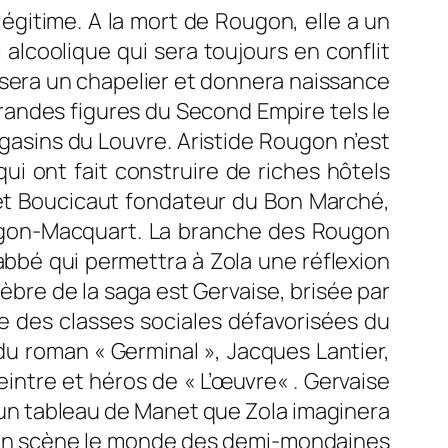
 légitime. A la mort de Rougon, elle a un
 alcoolique qui sera toujours en conflit
usera un chapelier et donnera naissance
grandes figures du Second Empire tels le
gasins du Louvre.
Aristide Rougon n’est
ui ont fait construire de riches hôtels
et Boucicaut fondateur du Bon Marché,
ugon-Macquart
. La branche des Rougon
abbé qui permettra à Zola une réflexion
lèbre de la saga est Gervaise, brisée par
édie des classes sociales défavorisées du
du roman « Germinal », Jacques Lantier,
intre et héros de « L’
œuvre
« . Gervaise
d’un tableau de Manet que Zola imaginera
t en scène le monde des demi-mondaines