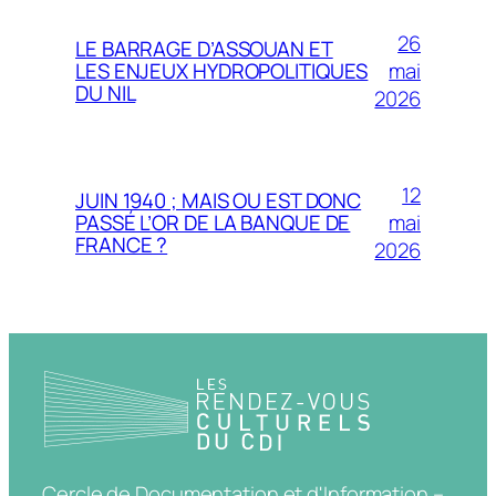
26
LE BARRAGE D’ASSOUAN ET
mai
LES ENJEUX HYDROPOLITIQUES
DU NIL
2026
12
JUIN 1940 ; MAIS OU EST DONC
mai
PASSÉ L’OR DE LA BANQUE DE
FRANCE ?
2026
Cercle de Documentation et d'Information –