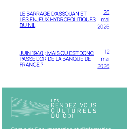
26
LE BARRAGE D’ASSOUAN ET
mai
LES ENJEUX HYDROPOLITIQUES
DU NIL
2026
12
JUIN 1940 ; MAIS OU EST DONC
mai
PASSÉ L’OR DE LA BANQUE DE
FRANCE ?
2026