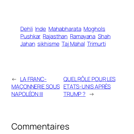
Dehli
Inde
Mahabharata
Moghols
Pushkar
Rajasthan
Ramayana
Shah
Jahan
sikhisme
Taj Mahal
Trimurti
←
LA FRANC-
QUEL RÔLE POUR LES
MAÇONNERIE SOUS
ETATS-UNIS APRÈS
NAPOLÉON III
TRUMP ?
→
Commentaires