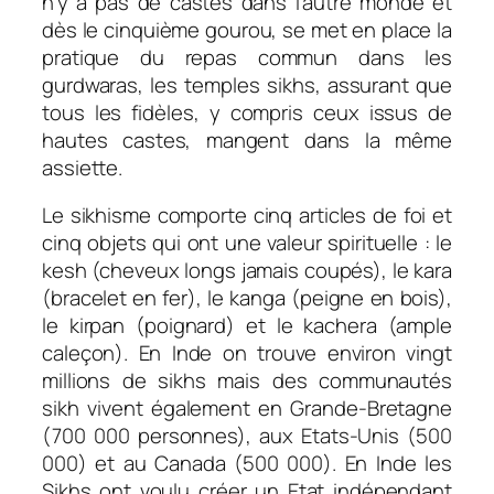
n’y a pas de castes dans l’autre monde et
dès le cinquième gourou, se met en place la
pratique du repas commun dans les
gurdwaras, les temples sikhs, assurant que
tous les fidèles, y compris ceux issus de
hautes castes, mangent dans la même
assiette.
Le sikhisme comporte cinq articles de foi et
cinq objets qui ont une valeur spirituelle : le
kesh (cheveux longs jamais coupés), le kara
(bracelet en fer), le kanga (peigne en bois),
le kirpan (poignard) et le kachera (ample
caleçon). En Inde on trouve environ vingt
millions de sikhs mais des communautés
sikh vivent également en Grande-Bretagne
(700 000 personnes), aux Etats-Unis (500
000) et au Canada (500 000). En Inde les
Sikhs ont voulu créer un Etat indépendant