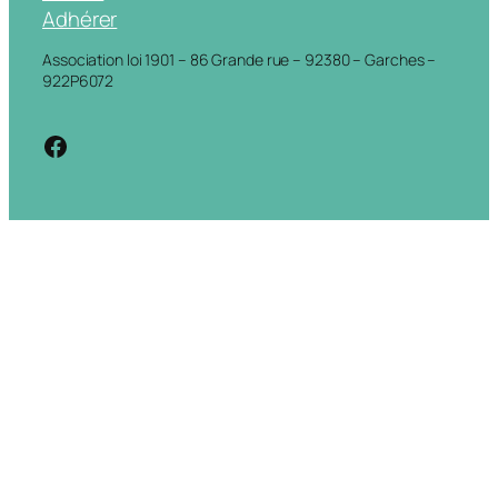
Adhérer
Association loi 1901 – 86 Grande rue – 92380 – Garches –
922P6072
https://www.facebook.com/cdigarche