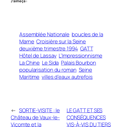
J’aime ça :
Assemblée Nationale
boucles de la
Marne
Croisière sur la Seine
deuxième trimestre 1994
GATT
Hôtel de Lassay
L’Impressionnisme
La Chine
Le Sida
Palais Bourbon
popularisation du roman
Seine
Maritime
villes d’eaux autrefois
←
SORTIE-VISITE : le
LE GATT ET SES
Château de Vaux-le-
CONSÉQUENCES
Vicomte et la
VIS-À-VIS DU TIERS