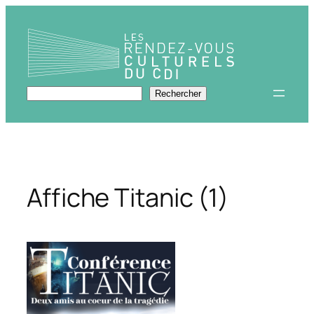
Aller
au
contenu
Rechercher
Rechercher
Affiche Titanic (1)