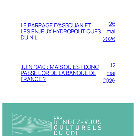
26
LE BARRAGE D’ASSOUAN ET
mai
LES ENJEUX HYDROPOLITIQUES
DU NIL
2026
12
JUIN 1940 ; MAIS OU EST DONC
mai
PASSÉ L’OR DE LA BANQUE DE
FRANCE ?
2026