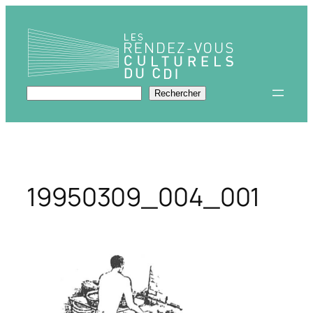
Aller
au
contenu
Rechercher
Rechercher
19950309_004_001