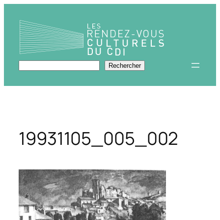
Aller
au
contenu
Rechercher
Rechercher
19931105_005_002