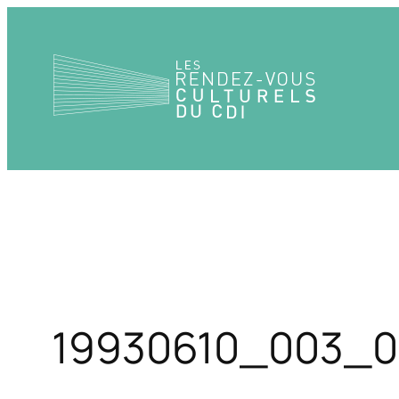
Aller
au
contenu
19930610_003_0