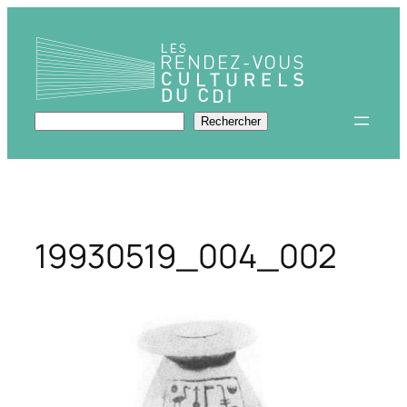
Aller
au
contenu
Rechercher
Rechercher
19930519_004_002