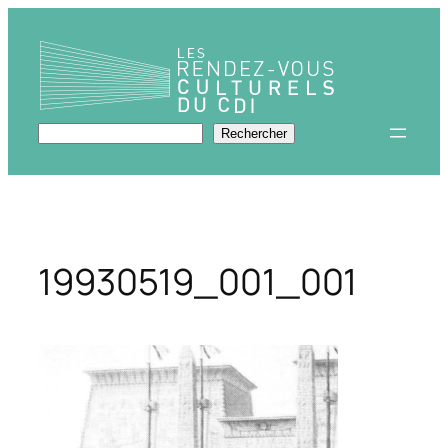
Aller
au
contenu
Rechercher
Rechercher
19930519_001_001