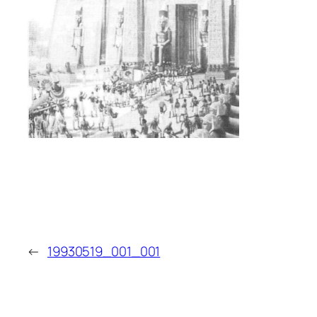
←
19930519_001_001