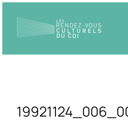
Aller
au
contenu
19921124_006_0