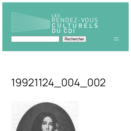
Aller
au
contenu
Rechercher
Rechercher
19921124_004_002