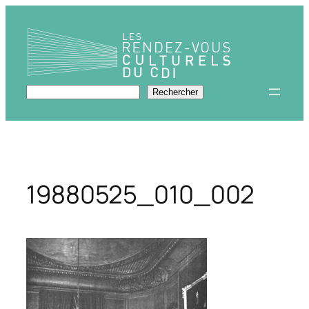
Aller
au
contenu
Rechercher
Rechercher
19880525_010_002