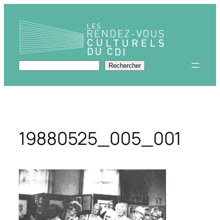
Aller
au
contenu
Rechercher
Rechercher
19880525_005_001