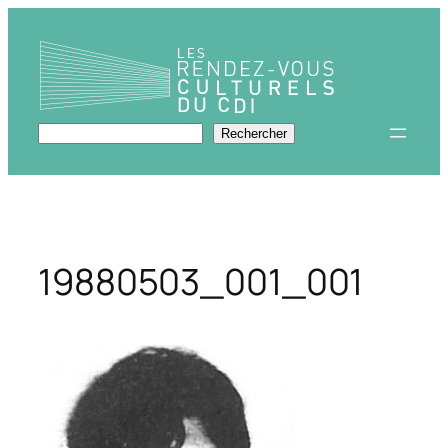
Aller
au
contenu
Rechercher
Rechercher
19880503_001_001