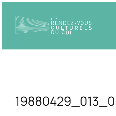
Aller
au
contenu
19880429_013_0