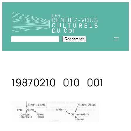
Aller
au
contenu
Rechercher
Rechercher
19870210_010_001