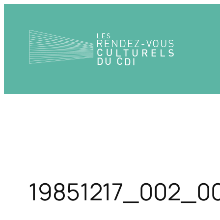
Aller
au
contenu
19851217_002_0