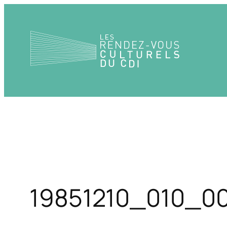
Aller
au
contenu
19851210_010_00