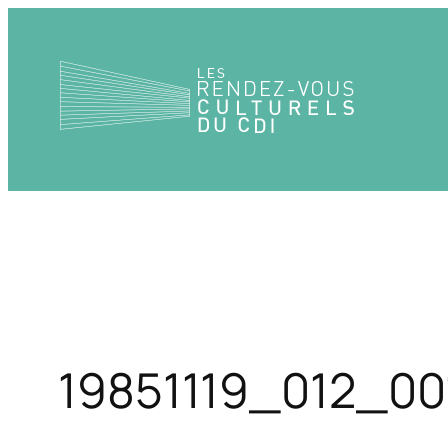
Aller
au
contenu
19851119_012_00