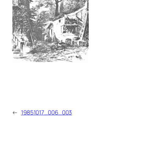
←
19851017_006_003