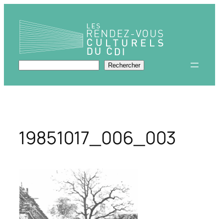
Aller
au
contenu
Rechercher
Rechercher
19851017_006_003