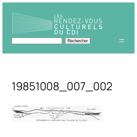
Aller
au
contenu
Rechercher
Rechercher
19851008_007_002