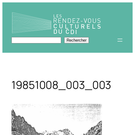
Aller
au
contenu
Rechercher
Rechercher
19851008_003_003