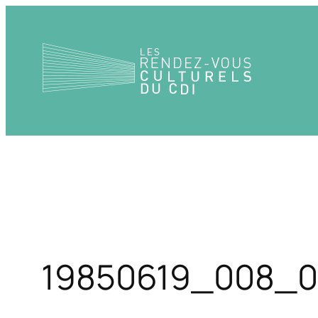
Aller
au
contenu
19850619_008_0