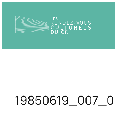
Aller
au
contenu
19850619_007_0