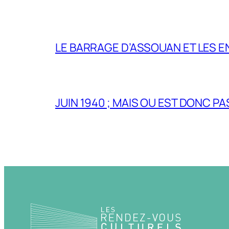
LE BARRAGE D’ASSOUAN ET LES E
JUIN 1940 ; MAIS OU EST DONC P