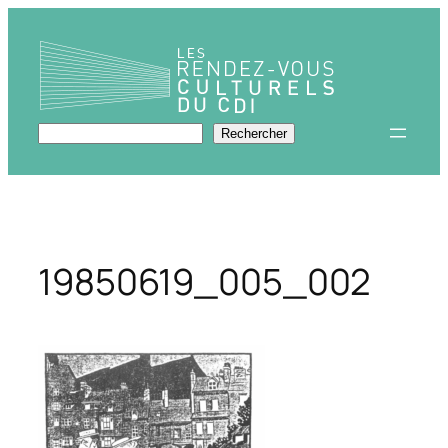
Aller
au
contenu
Rechercher
Rechercher
19850619_005_002