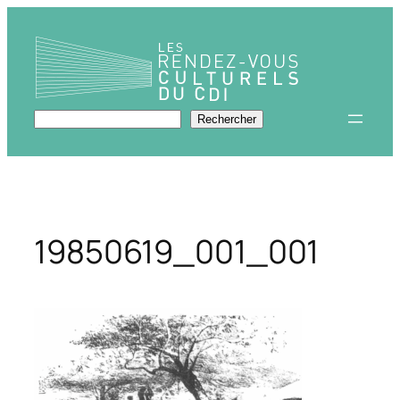
Aller
au
contenu
Rechercher
Rechercher
19850619_001_001