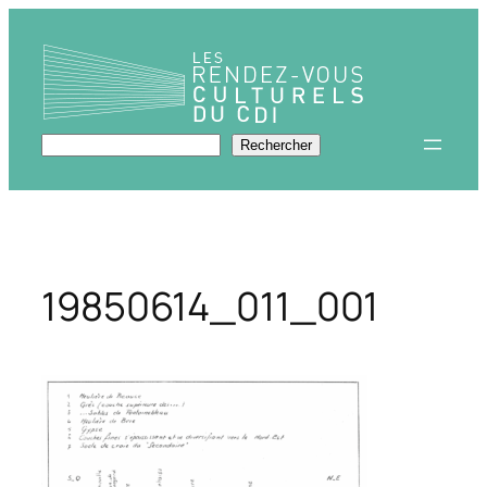
Aller
au
contenu
Rechercher
Rechercher
19850614_011_001