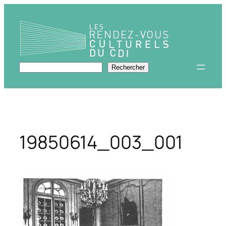
Aller
au
contenu
Rechercher
Rechercher
19850614_003_001