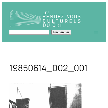
Aller
au
contenu
Rechercher
Rechercher
19850614_002_001