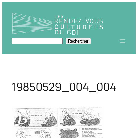
Aller
au
contenu
Rechercher
Rechercher
19850529_004_004