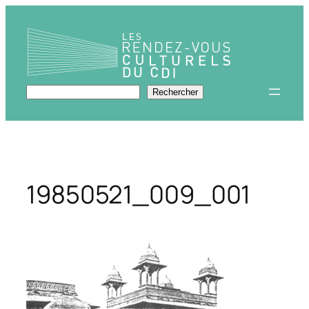
Aller
au
contenu
Rechercher
Rechercher
19850521_009_001