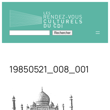
Aller
au
contenu
Rechercher
Rechercher
19850521_008_001