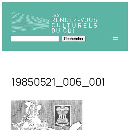
Aller
au
contenu
Rechercher
Rechercher
19850521_006_001